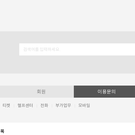
회원
이용문의
티켓
헬프센터
전화
부가업무
모바일
제목